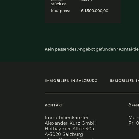
Ski-/Alm­hüt­te im Sk
ge­biet Saal­bach-Hi
ter­glemm
5753 Saalbach, Berghütte
Objekt ID:
6153
Wohnfläch
75 m²
e:
Grund­
959 m²
stück ca.
Kaufpreis:
€ 1.500.000,00
Kein passendes Angebot gefun