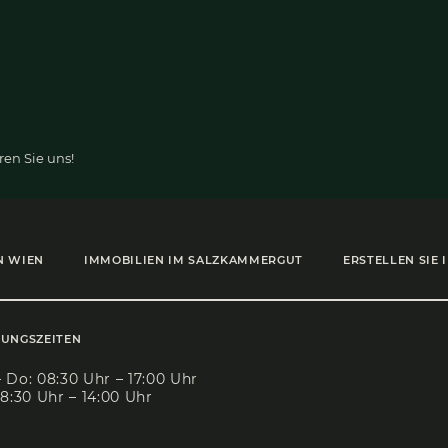
i­
n­
den?
Kontaktieren Sie uns!