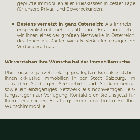
geprüf­te Immo­bi­li­en aller Preis­klas­sen in bes­ter Lage
für unse­re Pri­vat- und Gewer­be­kun­den.
Bes­tens ver­netzt in ganz Öster­reich:
Als Immo­bi­li­
en­spe­zia­list mit mehr als 40 Jah­ren Erfah­rung bie­ten
wir Ihnen eines der größ­ten Netz­wer­ke in Öster­reich,
das Ihnen als Käu­fer wie als Ver­käu­fer ein­zig­ar­ti­ge
Vor­tei­le eröff­net.
Wir ver­ste­hen Ihre Wün­sche bei der Immo­bi­li­en­su­che
Über unse­re jahr­zehn­te­lang gepfleg­ten Kon­tak­te ste­hen
Ihnen exklu­si­ve Immo­bi­li­en in der Stadt Salz­burg, im
gefrag­ten Salz­bur­ger Seen­ge­biet und Salz­kam­mer­gut
sowie ein ein­zig­ar­ti­ges Netz­werk aus hoch­wer­ti­gen Leis­
tungs­trä­gern zur Ver­fü­gung. Kon­tak­tie­ren Sie uns jetzt für
Ihren per­sön­li­chen Bera­tungs­ter­min und fin­den Sie Ihre
Wunschim­mo­bi­lie!