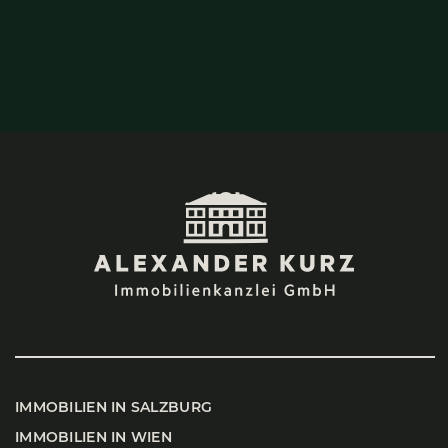
IMMO­BI­LI­EN IN SALZ­BURG
IMMO­BI­LI­EN IN WIEN