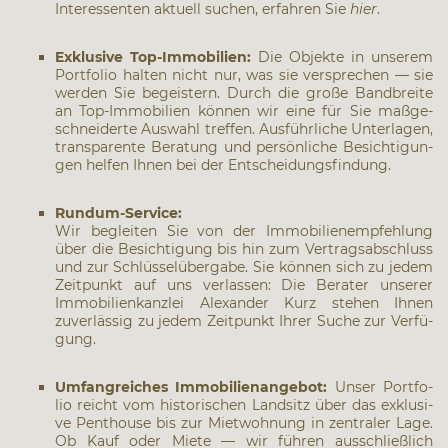
Inter­es­sen­ten aktu­ell suchen, erfah­ren Sie
hier
.
Exklu­si­ve Top-Immo­bi­li­en:
Die Objek­te in unse­rem
Port­fo­lio hal­ten nicht nur, was sie ver­spre­chen — sie
wer­den Sie begeis­tern. Durch die gro­ße Band­brei­te
an Top-Immo­bi­li­en kön­nen wir eine für Sie maß­ge­
schnei­der­te Aus­wahl tref­fen. Aus­führ­li­che Unter­la­gen,
trans­pa­ren­te Bera­tung und per­sön­li­che Besich­ti­gun­
gen hel­fen Ihnen bei der Ent­schei­dungs­fin­dung.
Rund­um-Ser­vice:
Wir beglei­ten Sie von der Immo­bi­li­en­emp­feh­lung
über die Besich­ti­gung bis hin zum Ver­trags­ab­schluss
und zur Schlüs­sel­über­ga­be. Sie kön­nen sich zu jedem
Zeit­punkt auf uns ver­las­sen: Die Bera­ter unse­rer
Immo­bi­li­en­kanz­lei Alex­an­der Kurz ste­hen Ihnen
zuver­läs­sig zu jedem Zeit­punkt Ihrer Suche zur Ver­fü­
gung.
Umfang­rei­ches Immo­bi­li­en­an­ge­bot:
Unser Port­fo­
lio reicht vom his­to­ri­schen Land­sitz über das exklu­si­
ve Pent­house bis zur Miet­woh­nung in zen­tra­ler Lage.
Ob Kauf oder Mie­te — wir füh­ren aus­schließ­lich