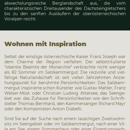
abwechslungsreiche Berglandschaft aus, die vom
charakteristischen Dreitausender des Dachsteingletschers
bis zu den sanften Ausläufern der oberösterreichischen
Voralpen reicht.
Woh­nen mit Inspi­ra­ti­on
Selbst der eins­ti­ge öster­rei­chi­sche Kai­ser Franz Joseph war
dem Charme der Regi­on ver­fal­len: Der selbst­ti­tu­lier­te
“obers­te Beam­te der Mon­ar­chie” ver­brach­te nicht weni­ger
als 82 Som­mer im Salz­kam­mer­gut. Die reiz­vol­le und viel­
fäl­ti­ge Natur­land­schaft ist seit vie­len Jahr­zehn­ten Anzie­
hungs­punkt für berühm­te Per­sön­lich­kei­ten: Das Salz­kam­
mer­gut inspi­rier­te schon Künst­ler wie Gus­tav Mahler, Franz
Wel­ser-Möst oder Chris­ti­an Lud­wig Atter­see, das Seen­ge­
biet war das Zuhau­se für Per­sön­lich­kei­ten wie den Schrift­
stel­ler Tho­mas Bern­hard, den Kam­mer­sän­ger Richard Mayr
oder den Kom­po­nis­ten Anton Dia­bel­li.
Sind Sie auf der Suche nach einem lau­schi­gen Zweit­wohn­
sitz im Seen­ge­biet oder im Salz­kam­mer­gut, nach einer Vil­
la am See, einem Som­mer­haus oder einer Eigen­tums­woh­