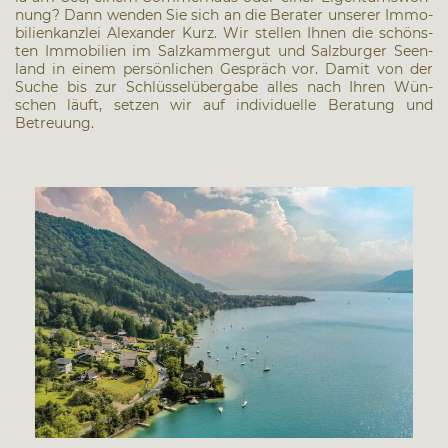
nung? Dann wen­den Sie sich an die Bera­ter unse­rer Immo­
bi­li­en­kanz­lei Alex­an­der Kurz. Wir stel­len Ihnen die schöns­
ten Immo­bi­li­en im Salz­kam­mer­gut und Salz­bur­ger Seen­
land in einem per­sön­li­chen Gespräch vor. Damit von der
Suche bis zur Schlüs­sel­über­ga­be alles nach Ihren Wün­
schen läuft, set­zen wir auf indi­vi­du­el­le Bera­tung und
Betreu­ung.