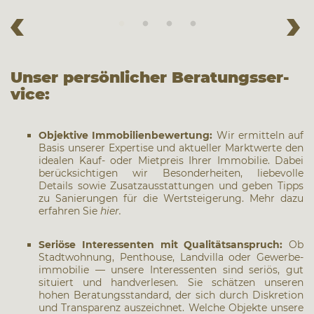
Unser per­sön­li­cher Bera­tungs­ser­
vice:
Objek­ti­ve Immo­bi­li­en­be­wer­tung:
Wir ermit­teln auf
Basis unse­rer Exper­ti­se und aktu­el­ler Markt­wer­te den
idea­len Kauf- oder Miet­preis Ihrer Immo­bi­lie. Dabei
berück­sich­ti­gen wir Beson­der­hei­ten, lie­be­vol­le
Details sowie Zusatz­aus­stat­tun­gen und geben Tipps
zu Sanie­run­gen für die Wert­stei­ge­rung. Mehr dazu
erfah­ren Sie
hier
.
Seriö­se Inter­es­sen­ten mit Qua­li­täts­an­spruch:
Ob
Stadt­woh­nung, Pent­house, Land­vil­la oder Gewer­be­
im­mo­bi­lie — unse­re Inter­es­sen­ten sind seri­ös, gut
situ­iert und hand­ver­le­sen. Sie schät­zen unse­ren
hohen Bera­tungs­stan­dard, der sich durch Dis­kre­ti­on
und Trans­pa­renz aus­zeich­net. Wel­che Objek­te unse­re