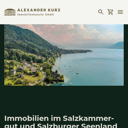
Immo­bi­li­en im Salz­kam­mer­
gut und Salz­bur­ger Seen­land