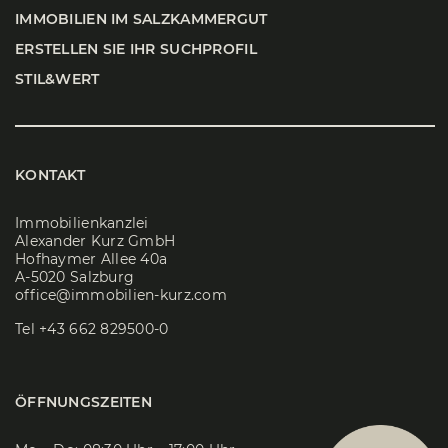
IMMO­BI­LI­EN IM SALZ­KAM­MER­GUT
ERSTEL­LEN SIE IHR SUCH­PRO­FIL
STIL&WERT
KONTAKT
Immobilienkanzlei
Alexander Kurz GmbH
Hofhaymer Allee 40a
A-5020 Salzburg
office@immobilien-kurz.com
Tel
+43 662 829500-0
ÖFFNUNGSZEITEN