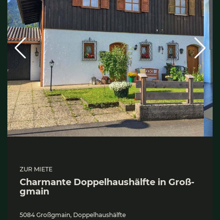
ZUR MIETE
Char­man­te Dop­pel­haus­hälf­te in Groß­
gmain
5084 Großgmain, Doppelhaushälfte