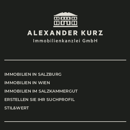
IMMO­BI­LI­EN IN SALZ­BURG
IMMO­BI­LI­EN IN WIEN
IMMO­BI­LI­EN IM SALZ­KAM­MER­GUT
ERSTEL­LEN SIE IHR SUCH­PRO­FIL
STIL&WERT