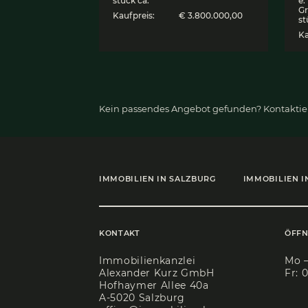
3‑S­ter­ne-Hotel im
belieb­ten Ther­mal­
kur­ort Leu­ker­bad i
der Schweiz
3954 Leukerbad (Schweiz),
Hotel
Objekt ID:
6799
Grund­
2.500 m²
stück ca.
Kaufpreis:
€ 3.800.000,00
Kein passendes Angebot gefun