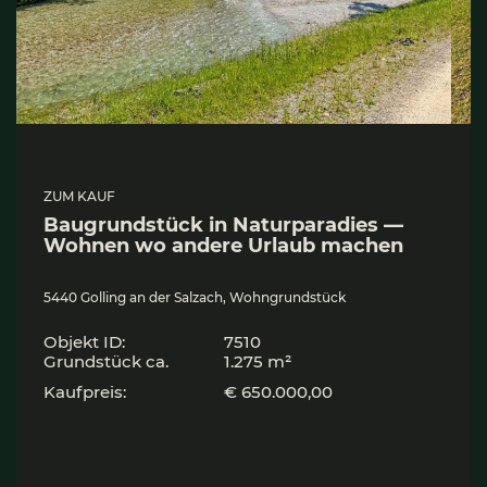
ZUM KAUF
Bau­grund­stück in Natur­pa­ra­dies —
Woh­nen wo ande­re Urlaub machen
5440 Golling an der Salzach, Wohngrundstück
Objekt ID:
7510
Grund­stück ca.
1.275 m²
Kaufpreis:
€ 650.000,00