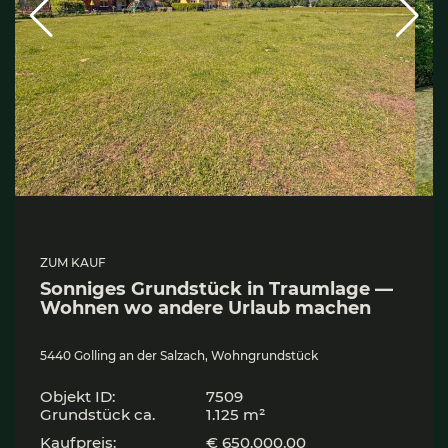
ZUM KAUF
Son­ni­ges Grund­stück in Traum­la­ge —
Woh­nen wo ande­re Urlaub machen
5440 Golling an der Salzach, Wohngrundstück
Objekt ID:
7509
Grund­stück ca.
1.125 m²
Kaufpreis:
€ 650.000,00