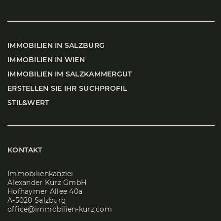
IMMO­BI­LI­EN IN SALZ­BURG
IMMO­BI­LI­EN IN WIEN
IMMO­BI­LI­EN IM SALZ­KAM­MER­GUT
ERSTEL­LEN SIE IHR SUCH­PRO­FIL
STIL&WERT
KONTAKT
Immobilienkanzlei
Alexander Kurz GmbH
Hofhaymer Allee 40a
A-5020 Salzburg
office@immobilien-kurz.com