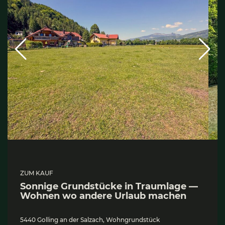
ZUM KAUF
Son­ni­ge Grund­stü­cke in Traum­la­ge —
Woh­nen wo ande­re Urlaub machen
5440 Golling an der Salzach, Wohngrundstück