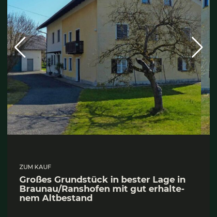
ZUM KAUF
Gro­ßes Grund­stück in bes­ter Lage in
Braunau/Ranshofen mit gut erhal­te­
nem Alt­be­stand