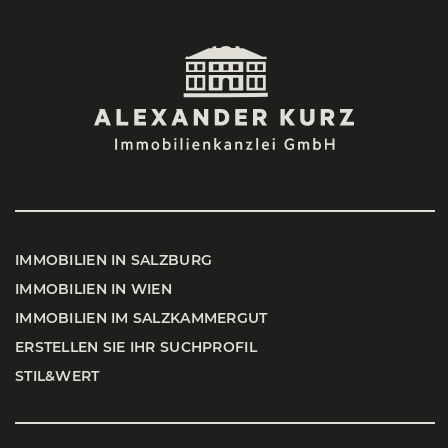
IMMO­BI­LI­EN IN SALZ­BURG
IMMO­BI­LI­EN IN WIEN
IMMO­BI­LI­EN IM SALZ­KAM­MER­GUT
ERSTEL­LEN SIE IHR SUCH­PRO­FIL
STIL&WERT