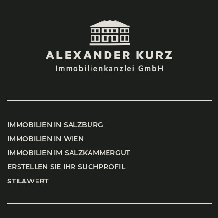
IMMO­BI­LI­EN IN SALZ­BURG
IMMO­BI­LI­EN IN WIEN
IMMO­BI­LI­EN IM SALZ­KAM­MER­GUT
ERSTEL­LEN SIE IHR SUCH­PRO­FIL
STIL&WERT