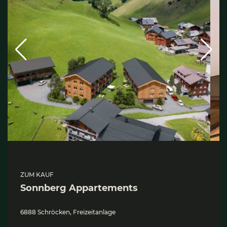
ZUM KAUF
Sonn­berg Appar­te­ments
6888 Schröcken, Freizeitanlage