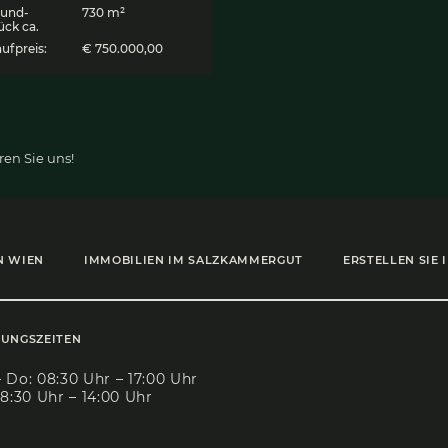
Grund­stück mit Alt­
r­
be­stand im Süden
von Salz­burg
5082 Grödig, Haus
Objekt ID:
7270
Zimmer:
4
Wohnfläch
120 m²
e:
Grund­
730 m²
stück ca.
Kaufpreis:
€ 750.000,00
den?
Kontaktieren Sie uns!