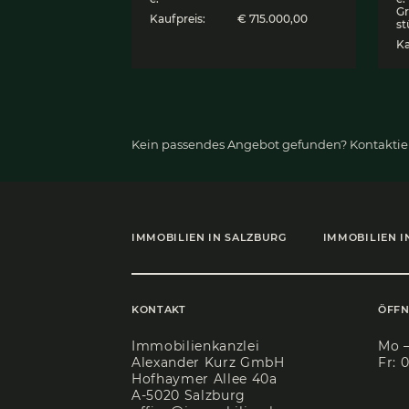
Bezau­bern­de Gar­
ten­woh­nung in cha
man­tem Land­haus
5082 Grödig, Wohnung
Objekt ID:
7465
Zimmer:
3
Wohnfläch
95 m²
e:
Kaufpreis:
€ 715.000,00
Kein passendes Angebot gefun