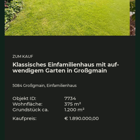
ZUM KAUF
Klas­si­sches Ein­fa­mi­li­en­haus mit auf­
wen­di­gem Gar­ten in Groß­gmain
5084 Großgmain, Einfamilienhaus
Objekt ID:
7734
Wohnfläche:
375 m²
Grund­stück ca.
1.200 m²
Kaufpreis:
€ 1.890.000,00