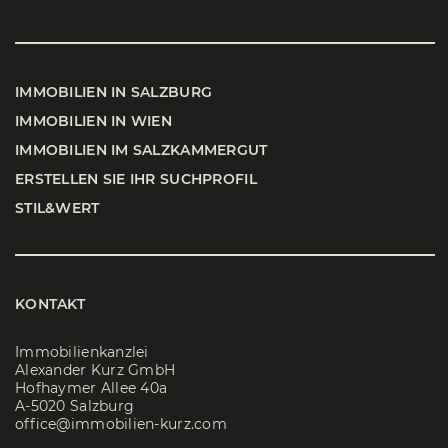
IMMO­BI­LI­EN IN SALZ­BURG
IMMO­BI­LI­EN IN WIEN
IMMO­BI­LI­EN IM SALZ­KAM­MER­GUT
ERSTEL­LEN SIE IHR SUCH­PRO­FIL
STIL&WERT
KONTAKT
Immobilienkanzlei
Alexander Kurz GmbH
Hofhaymer Allee 40a
A-5020 Salzburg
office@immobilien-kurz.com