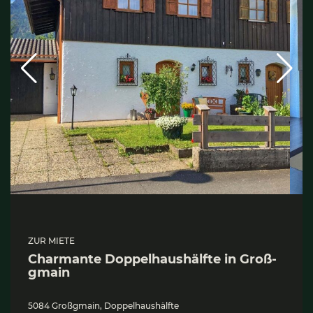
ZUR MIETE
Char­man­te Dop­pel­haus­hälf­te in Groß­
gmain
5084 Großgmain, Doppelhaushälfte