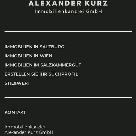
IMMO­BI­LI­EN IN SALZ­BURG
IMMO­BI­LI­EN IN WIEN
IMMO­BI­LI­EN IM SALZ­KAM­MER­GUT
ERSTEL­LEN SIE IHR SUCH­PRO­FIL
STIL&WERT
KONTAKT
Immobilienkanzlei
Alexander Kurz GmbH