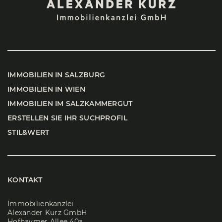
IMMO­BI­LI­EN IN SALZ­BURG
IMMO­BI­LI­EN IN WIEN
IMMO­BI­LI­EN IM SALZ­KAM­MER­GUT
ERSTEL­LEN SIE IHR SUCH­PRO­FIL
STIL&WERT
KONTAKT
Immobilienkanzlei
Alexander Kurz GmbH
Hofhaymer Allee 40a