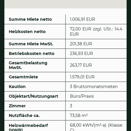
Summe Miete netto
1.006,91 EUR
72,00 EUR zzgl. USt.: 14.4
Heizkosten netto
EUR
Summe Miete MwSt.
201,38 EUR
Betriebskosten netto
236,93 EUR
Gesamtbelastung
263,17 EUR
MwSt.
Gesamtmiete
1.579,01 EUR
Kaution
3 Bruttomonatsmieten
Objektart/Nutzungsart
Büro/Praxis
Zimmer
3
Nutzfläche ca.
73,58 m²
68,00 kWh/(m²·a) (Klasse
Heizwärmebedarf
(HWB)
C)