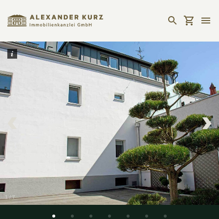
1
/
7