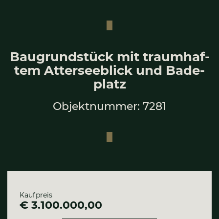
Bau­grund­stück mit traum­haf­
tem Atter­see­blick und Bade­
platz
Objektnummer: 7281
Kaufpreis
€ 3.100.000,00