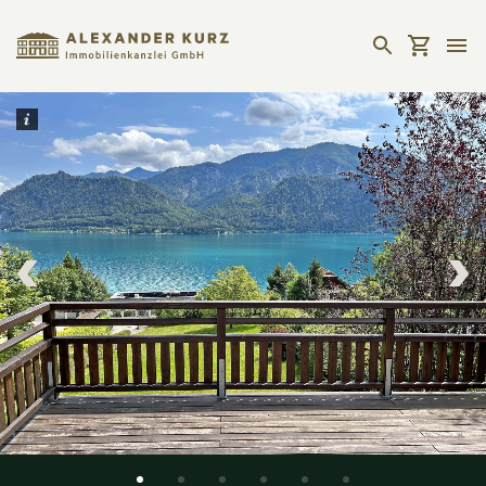
1
/
6