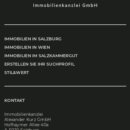
IMMO­BI­LI­EN IN SALZ­BURG
IMMO­BI­LI­EN IN WIEN
IMMO­BI­LI­EN IM SALZ­KAM­MER­GUT
ERSTEL­LEN SIE IHR SUCH­PRO­FIL
STIL&WERT
KONTAKT
Immobilienkanzlei
Alexander Kurz GmbH
Hofhaymer Allee 40a
A-5020 Salzburg