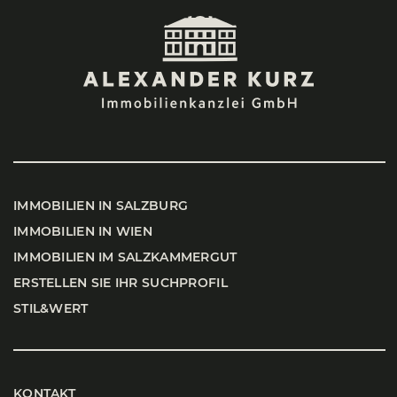
IMMO­BI­LI­EN IN SALZ­BURG
IMMO­BI­LI­EN IN WIEN
IMMO­BI­LI­EN IM SALZ­KAM­MER­GUT
ERSTEL­LEN SIE IHR SUCH­PRO­FIL
STIL&WERT
KONTAKT