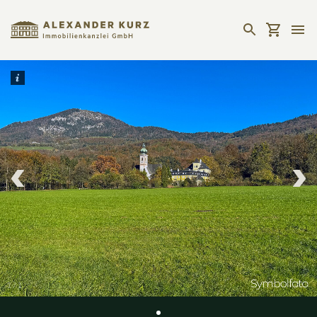
1
/
1