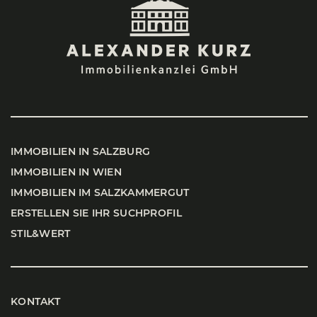
IMMO­BI­LI­EN IN SALZ­BURG
IMMO­BI­LI­EN IN WIEN
IMMO­BI­LI­EN IM SALZ­KAM­MER­GUT
ERSTEL­LEN SIE IHR SUCH­PRO­FIL
STIL&WERT
KONTAKT