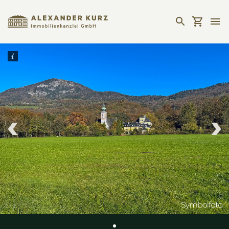
1
/
1