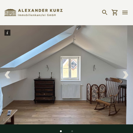
1
/
2