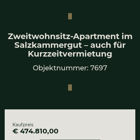
Zweit­wohn­sitz-Apart­ment im
Salz­kam­mer­gut – auch für
Kurz­zeit­ver­mie­tung
Objektnummer: 7697
Kaufpreis
€ 474.810,00