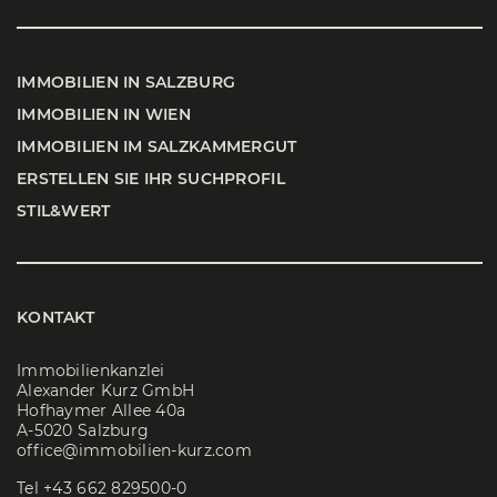
IMMO­BI­LI­EN IN SALZ­BURG
IMMO­BI­LI­EN IN WIEN
IMMO­BI­LI­EN IM SALZ­KAM­MER­GUT
ERSTEL­LEN SIE IHR SUCH­PRO­FIL
STIL&WERT
KONTAKT
Immobilienkanzlei
Alexander Kurz GmbH
Hofhaymer Allee 40a
A-5020 Salzburg
office@immobilien-kurz.com
Tel
+43 662 829500-0