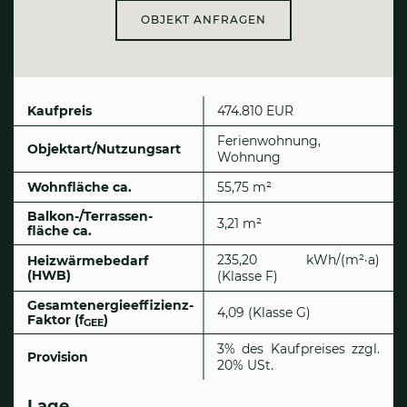
OBJEKT ANFRAGEN
Kaufpreis
474.810 EUR
Ferienwohnung,
Objektart/Nutzungsart
Wohnung
Wohnfläche ca.
55,75 m²
Balkon-/Terrassen­
3,21 m²
fläche ca.
235,20 kWh/(m²·a)
Heizwärmebedarf
(HWB)
(Klasse F)
Gesamtenergieeffizienz-
4,09 (Klasse G)
Faktor (f
)
GEE
3% des Kaufpreises zzgl.
Provision
20% USt.
Lage