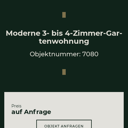
Moder­ne 3- bis 4‑Zim­mer-Gar­
ten­woh­nung
Objektnummer: 7080
Preis
auf Anfrage
OBJEKT ANFRAGEN