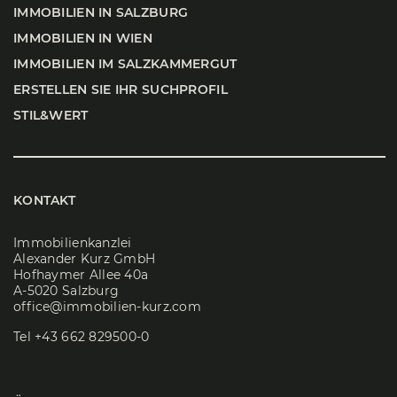
IMMO­BI­LI­EN IN SALZ­BURG
IMMO­BI­LI­EN IN WIEN
IMMO­BI­LI­EN IM SALZ­KAM­MER­GUT
ERSTEL­LEN SIE IHR SUCH­PRO­FIL
STIL&WERT
KONTAKT
Immobilienkanzlei
Alexander Kurz GmbH
Hofhaymer Allee 40a
A-5020 Salzburg
office@immobilien-kurz.com
Tel
+43 662 829500-0