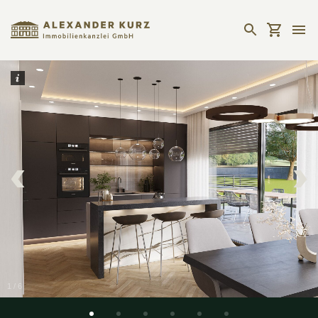
1
/
6