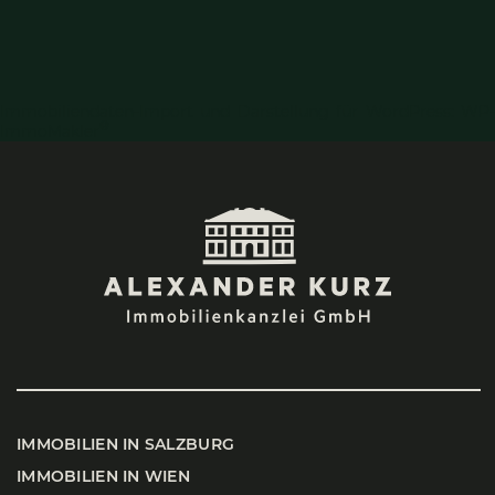
Immobiliendaten-Import und Darstellung für WordPress: WP-
®
ImmoMakler
IMMO­BI­LI­EN IN SALZ­BURG
IMMO­BI­LI­EN IN WIEN