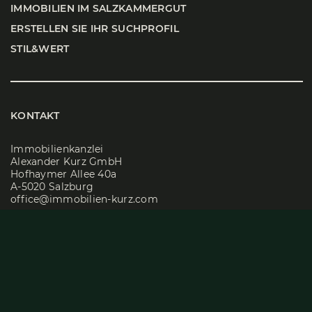
IMMO­BI­LI­EN IM SALZ­KAM­MER­GUT
ERSTEL­LEN SIE IHR SUCH­PRO­FIL
STIL&WERT
KONTAKT
Immobilienkanzlei
Alexander Kurz GmbH
Hofhaymer Allee 40a
A-5020 Salzburg
office@immobilien-kurz.com
Tel
+43 662 829500-0
ÖFFNUNGSZEITEN
Mo – Do: 08:30 Uhr – 17:00 Uhr