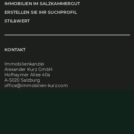
IMMO­BI­LI­EN IM SALZ­KAM­MER­GUT
ERSTEL­LEN SIE IHR SUCH­PRO­FIL
STIL&WERT
KONTAKT
Immobilienkanzlei
Alexander Kurz GmbH
Hofhaymer Allee 40a
A-5020 Salzburg
office@immobilien-kurz.com
Tel
+43 662 829500-0
ÖFFNUNGSZEITEN
Mo – Do: 08:30 Uhr – 17:00 Uhr