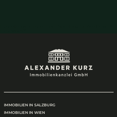
Immobiliendaten-Import und Darstellung für WordPress: WP-
®
ImmoMakler
IMMO­BI­LI­EN IN SALZ­BURG
IMMO­BI­LI­EN IN WIEN