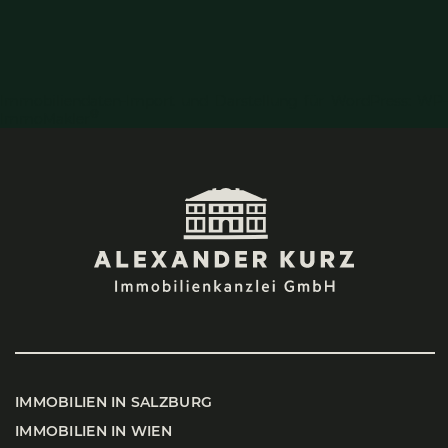
Immobiliendaten-Import und Darstellung für WordPress: WP-
®
ImmoMakler
IMMO­BI­LI­EN IN SALZ­BURG
IMMO­BI­LI­EN IN WIEN