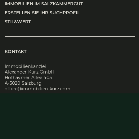
IMMO­BI­LI­EN IM SALZ­KAM­MER­GUT
ERSTEL­LEN SIE IHR SUCH­PRO­FIL
STIL&WERT
KONTAKT
Immobilienkanzlei
Alexander Kurz GmbH
Hofhaymer Allee 40a
A-5020 Salzburg
office@immobilien-kurz.com
Tel
+43 662 829500-0
ÖFFNUNGSZEITEN
Mo – Do: 08:30 Uhr – 17:00 Uhr