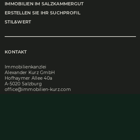
IMMO­BI­LI­EN IM SALZ­KAM­MER­GUT
ERSTEL­LEN SIE IHR SUCH­PRO­FIL
STIL&WERT
KONTAKT
Immobilienkanzlei
Alexander Kurz GmbH
Hofhaymer Allee 40a
A-5020 Salzburg
office@immobilien-kurz.com
Tel
+43 662 829500-0
ÖFFNUNGSZEITEN
Mo – Do: 08:30 Uhr – 17:00 Uhr