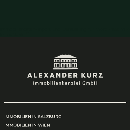
Immobiliendaten-Import und Darstellung für WordPress: WP-
®
ImmoMakler
IMMO­BI­LI­EN IN SALZ­BURG
IMMO­BI­LI­EN IN WIEN