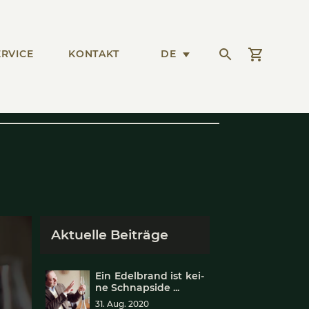
R­VICE
KONTAKT
DE
Aktuelle B