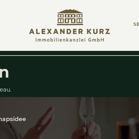
SE
dmin
hstem Niveau.