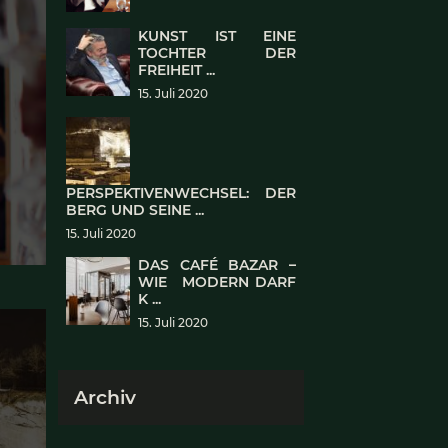
Ein E
ne Sch
31. Au
KUN
TO
FREIHE
15. Jul
PERSPEKTIVE
BERG UND SEINE
15. Juli 2020
DAS 