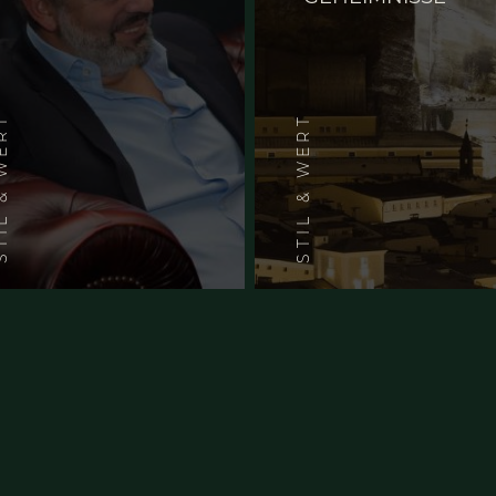
15 Juli 2020
KUNST IST EINE
TOCHTER DER
FREIHEIT
STIL & WERT
ST