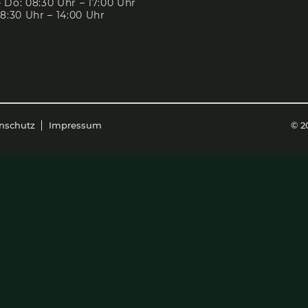
IMMO­BI­LI­EN IN WIEN
IMMO­BI­LI­EN IM SALZ­KAM­M
ÖFFNUNGSZEITEN