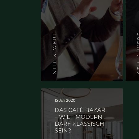
31 Aug. 2020
Ein Edel­brand ist
kei­ne Schnaps­idee
STIL & WERT