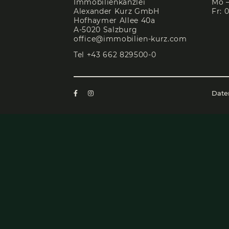
STIL & WERT
IMMO­BI­LI­EN IN SALZ­BURG
KONTAKT