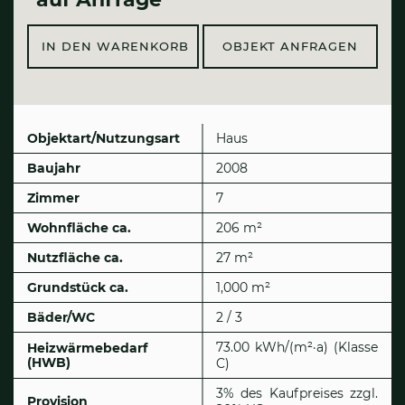
IN DEN WARENKORB
OBJEKT ANFRAGEN
Objektart/Nutzungsart
Haus
Baujahr
2008
Zimmer
7
Wohnfläche ca.
206 m²
Nutzfläche ca.
27 m²
Grund­stück ca.
1,000 m²
Bäder/WC
2 / 3
73.00 kWh/(m²·a) (Klasse
Heizwärmebedarf
(HWB)
C)
3% des Kaufpreises zzgl.
Provision