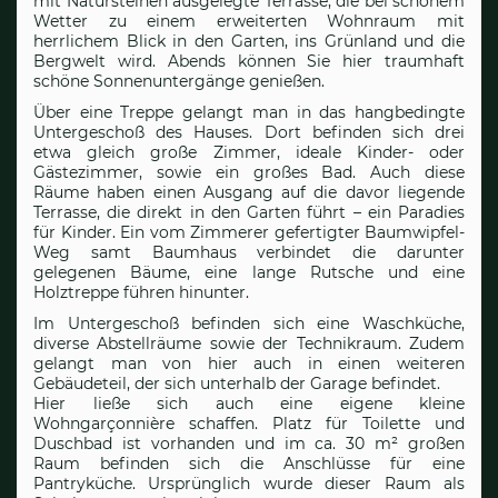
mit Natursteinen ausgelegte Terrasse, die bei schönem
Wetter zu einem erweiterten Wohnraum mit
herrlichem Blick in den Garten, ins Grünland und die
Bergwelt wird. Abends können Sie hier traumhaft
schöne Sonnenuntergänge genießen.
Über eine Treppe gelangt man in das hangbedingte
Untergeschoß des Hauses. Dort befinden sich drei
etwa gleich große Zimmer, ideale Kinder- oder
Gästezimmer, sowie ein großes Bad. Auch diese
Räume haben einen Ausgang auf die davor liegende
Terrasse, die direkt in den Garten führt – ein Paradies
für Kinder. Ein vom Zimmerer gefertigter Baumwipfel-
Weg samt Baumhaus verbindet die darunter
gelegenen Bäume, eine lange Rutsche und eine
Holztreppe führen hinunter.
Im Untergeschoß befinden sich eine Waschküche,
diverse Abstellräume sowie der Technikraum. Zudem
gelangt man von hier auch in einen weiteren
Gebäudeteil, der sich unterhalb der Garage befindet.
Hier ließe sich auch eine eigene kleine
Wohngarçonnière schaffen. Platz für Toilette und
Duschbad ist vorhanden und im ca. 30 m² großen
Raum befinden sich die Anschlüsse für eine
Pantryküche. Ursprünglich wurde dieser Raum als