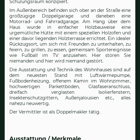
Schulungsraum konzipiert.
Im Außenbereich befinden sich ober an der Straße eine
großzügige Doppelgarage und daneben eine
Motorrad- und Fahrradgarage. Am Hang über dem
Haus wurde in einfacher Holzbauweise eine
urgemütliche Hütte mit einem speziellen Holzofen und
einer davor liegenden Holzterrasse errichtet. Ein idealer
Rückzugsort, um sich mit Freunden zu unterhalten, zu
feiern, zu grillen, zu essen, gemeinsam Sportereignisse
wie Fußball im TV anzusehen. Hier stören Sie
niemanden und hier wird niemand gestört.
Die Ausstattung und Technik des Wohnhauses sind auf
dem neuesten Stand mit Luftwärmepumpe,
Fußbodenheizung, offenem Kamin im Wohnzimmer,
hochwertigen Parkettböden, Glasfaseranschluss,
dreifach verglasten Isolierfenstern,
Insektenschutzgittern, Außenjalousien etc., alles
nahezu neuwertig.
Der Vermittler ist als Doppelmakler tätig.
Ausstattung / Merkmale