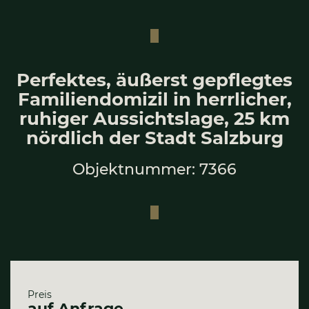
Per­fek­tes, äußerst gepfleg­tes
Fami­li­en­do­mi­zil in herr­li­cher,
ruhi­ger Aus­sichts­la­ge, 25 km
nörd­lich der Stadt Salz­burg
Objektnummer: 7366
Preis
auf Anfrage