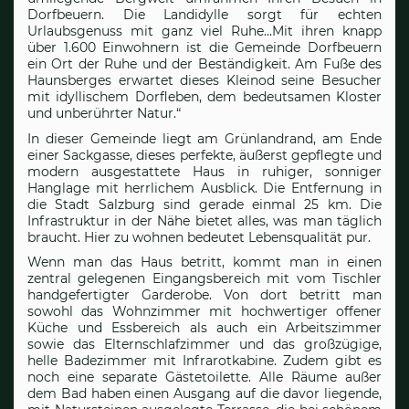
Dorfbeuern. Die Landidylle sorgt für echten
Urlaubsgenuss mit ganz viel Ruhe...Mit ihren knapp
über 1.600 Einwohnern ist die Gemeinde Dorfbeuern
ein Ort der Ruhe und der Beständigkeit. Am Fuße des
Haunsberges erwartet dieses Kleinod seine Besucher
mit idyllischem Dorfleben, dem bedeutsamen Kloster
und unberührter Natur.“
In dieser Gemeinde liegt am Grünlandrand, am Ende
einer Sackgasse, dieses perfekte, äußerst gepflegte und
modern ausgestattete Haus in ruhiger, sonniger
Hanglage mit herrlichem Ausblick. Die Entfernung in
die Stadt Salzburg sind gerade einmal 25 km. Die
Infrastruktur in der Nähe bietet alles, was man täglich
braucht. Hier zu wohnen bedeutet Lebensqualität pur.
Wenn man das Haus betritt, kommt man in einen
zentral gelegenen Eingangsbereich mit vom Tischler
handgefertigter Garderobe. Von dort betritt man
sowohl das Wohnzimmer mit hochwertiger offener
Küche und Essbereich als auch ein Arbeitszimmer
sowie das Elternschlafzimmer und das großzügige,
helle Badezimmer mit Infrarotkabine. Zudem gibt es
noch eine separate Gästetoilette. Alle Räume außer
dem Bad haben einen Ausgang auf die davor liegende,