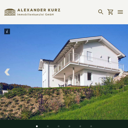
1
/
6