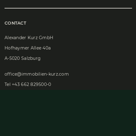
CONTACT
Alexander Kurz GmbH
Hofhaymer Allee 40a
A-5020 Salzburg
office@immobilien-kurz.com
Tel
+43 662 829500-0
Fax +43 662 829493
OFFICE HOURS
Mon-Thurs: 08:30 a.m. – 05:00 p.m