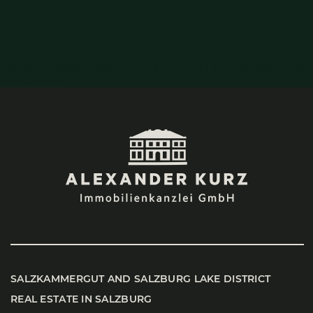
Immobiliendaten-Import und Darstellung für WordPress: WP-
®
ImmoMakler
SALZ­KAM­MER­GUT AND SALZ­BURG LAKE DIS­TRICT
REAL ESTATE IN SALZ­BURG