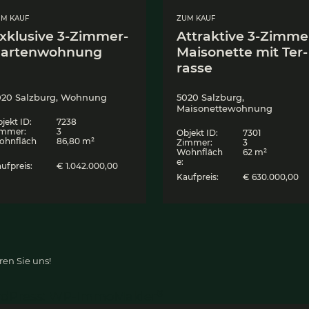
ZUM KAUF
Z
-
Exklu­si­ve 3‑Zim­mer-
A
Gar­ten­woh­nung
M