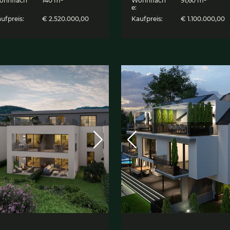
Pent­house mit gro­
E
ßer Ter­ras­se in abso­
h
lu­ter Pre­mi­um­la­ge
5
5020 Salzburg,
P
Penthousewohnung
Ob
Objekt ID:
5744
Z
Zimmer:
3
W
Wohnfläch
140 m²
e:
e:
Ka
Kaufpreis:
€ 2.520.000,00