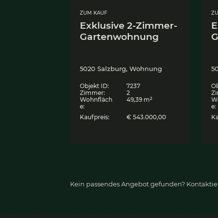
ZUM KAUF
Exklu­si­ve 2‑Zim­mer
Gar­ten­woh­nung