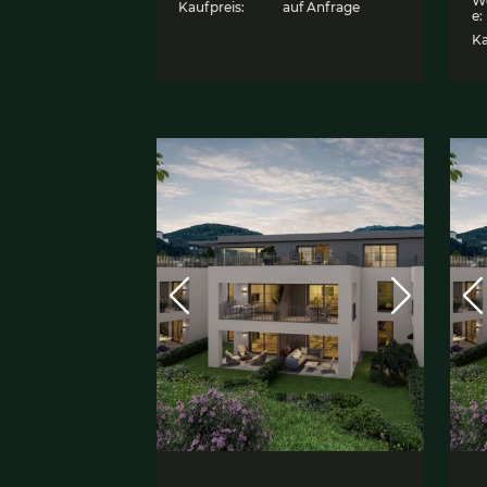
Moder­ne 3- bis
4‑Zim­mer-Gar­ten­
woh­nung
5020 Salzburg, Wohnung
Objekt ID:
7080
Wohnfläch
91,05 m²
e:
Kaufpreis:
auf Anfrage