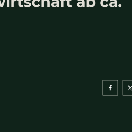
­el­ler sucht F
d­wirt­schaft 
t­ar