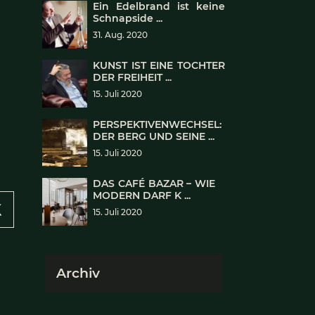
orst-
Aktuelle Be
ab ca.
Ein Ed
Schnaps
31. Aug
KUNST
DER FR
15. Juli
PERSP