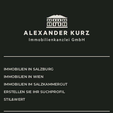
IMMO­BI­LI­EN IN SALZ­BURG
IMMO­BI­LI­EN IN WIEN
IMMO­BI­LI­EN IM SALZ­KAM­MER­GUT
ERSTEL­LEN SIE IHR SUCH­PRO­FIL
STIL&WERT