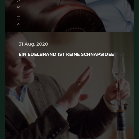
STIL & WERT
31 Aug. 2020
EIN EDEL­BRAND IST KEI­NE SCHNAPS­IDEE